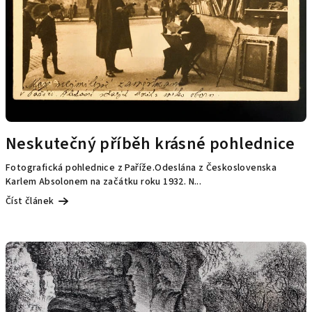
l
á
n
k
ů
Neskutečný příběh krásné pohlednice
Fotografická pohlednice z Paříže.Odeslána z Československa
Karlem Absolonem na začátku roku 1932. N...
Číst článek