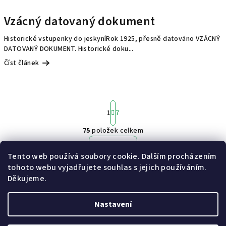
Vzácný datovaný dokument
Historické vstupenky do jeskyníRok 1925, přesně datováno VZÁCNÝ
DATOVANÝ DOKUMENT. Historické doku...
Číst článek
S
1
7
t
r
75
položek celkem
á
O
n
v
Nahoru
k
Tento web používá soubory cookie. Dalším procházením
l
o
tohoto webu vyjadřujete souhlas s jejich používáním.
á
v
Z
Děkujeme.
á
d
n
[svítidla reálně a skladem]
[e-shop svítidel]
á
a
í
Nastavení
c
p
í
a
Copyright 2026
PIKOMAL.cz
. Všechna práva vyhrazena.