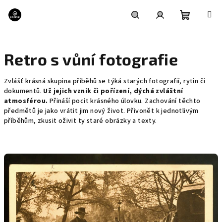
Přejít
na
obsah
Nákupní
Hledat
Přihlášení
Retro s vůní fotografie
košík
Zvlášť krásná skupina příběhů se týká starých fotografií, rytin či
dokumentů.
Už jejich vznik či pořízení, dýchá zvláštní
atmosférou.
Přináší pocit krásného úlovku. Zachování těchto
předmětů je jako vrátit jim nový život. Přivonět k jednotlivým
příběhům, zkusit oživit ty staré obrázky a texty.
V
ý
p
i
s
č