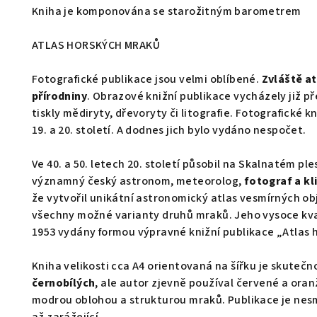
Kniha je komponována se starožitným barometrem
ATLAS HORSKÝCH MRAKŮ
Fotografické publikace jsou velmi oblíbené.
Zvláště at
přírodniny
. Obrazové knižní publikace vycházely již pře
tiskly mědiryty, dřevoryty či litografie. Fotografické 
19. a 20. století. A dodnes jich bylo vydáno nespočet.
Ve 40. a 50. letech 20. století působil na Skalnatém p
významný český astronom, meteorolog,
fotograf a k
že vytvořil unikátní astronomický atlas vesmírných obj
všechny možné varianty druhů mraků. Jeho vysoce kval
1953 vydány formou výpravné knižní publikace „Atlas 
Kniha velikosti cca A4 orientovaná na šířku je skutečn
černobílých
, ale autor zjevně používal červené a oran
modrou oblohou a strukturou mraků. Publikace je nesm