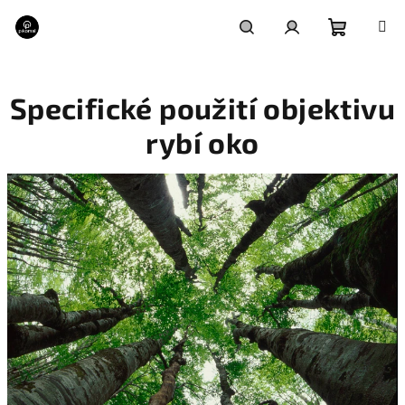
Přejít
na
obsah
Nákupní
Hledat
Přihlášení
Specifické použití objektivu
košík
rybí oko