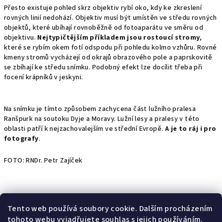
Přesto existuje pohled skrz objektiv rybí oko, kdy ke zkreslení
rovných linií nedohází. Objektiv musí být umístěn ve středu rovných
objektů, které ubíhají rovnoběžně od fotoaparátu ve směru od
objektivu.
Nejtypičtějším příkladem jsou rostoucí stromy
,
které se rybím okem fotí odspodu při pohledu kolmo vzhůru. Rovné
kmeny stromů vycházejí od okrajů obrazového pole a paprskovitě
se zbíhají ke středu snímku. Podobný efekt lze docílit třeba při
focení krápníků v jeskyni.
Na snímku je tímto způsobem zachycena část lužního pralesa
Ranšpurk na soutoku Dyje a Moravy. Lužní lesy a pralesy v této
oblasti patří k nejzachovalejším ve střední Evropě.
A je to ráj i pro
fotografy
.
FOTO: RNDr. Petr Zajíček
Předchozí článek
Další článek
Tento web používá soubory cookie. Dalším procházením
tohoto webu vyjadřujete souhlas s jejich používáním.