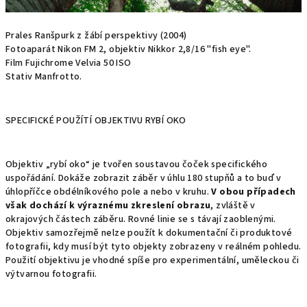
Prales Ranšpurk z žábí perspektivy (2004)
Fotoaparát Nikon FM 2, objektiv Nikkor 2,8/16 "fish eye".
Film Fujichrome Velvia 50 ISO
Stativ Manfrotto.
SPECIFICKÉ POUŽÍTÍ OBJEKTIVU RYBÍ OKO
Objektiv „rybí oko“ je tvořen soustavou čoček specifického
uspořádání. Dokáže zobrazit záběr v úhlu 180 stupňů a to buď v
úhlopříčce obdélníkového pole a nebo v kruhu.
V obou případech
však dochází k výraznému zkreslení obrazu
, zvláště v
okrajových částech záběru. Rovné linie se s távají zaoblenými.
Objektiv samozřejmě nelze použít k dokumentační či produktové
fotografii, kdy musí být tyto objekty zobrazeny v reálném pohledu.
Použití objektivu je vhodné spíše pro experimentální, uměleckou či
výtvarnou fotografii.