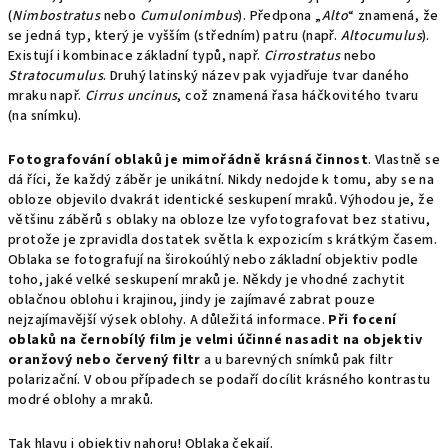
(
Nimbostratus
nebo
Cumulonimbus
). Předpona „
Alto
“ znamená, že
se jedná typ, který je vyšším (středním) patru (např.
Altocumulus
).
Existují i kombinace základní typů, např.
Cirrostratus
nebo
Stratocumulus
. Druhý latinský název pak vyjadřuje tvar daného
mraku např.
Cirrus uncinus
, což znamená řasa háčkovitého tvaru
(na snímku).
Fotografování oblaků je mimořádně krásná činnost
. Vlastně se
dá říci, že každý záběr je unikátní. Nikdy nedojde k tomu, aby se na
obloze objevilo dvakrát identické seskupení mraků. Výhodou je, že
většinu záběrů s oblaky na obloze lze vyfotografovat bez stativu,
protože je zpravidla dostatek světla k expozicím s krátkým časem.
Oblaka se fotografují na širokoúhlý nebo základní objektiv podle
toho, jaké velké seskupení mraků je. Někdy je vhodné zachytit
oblačnou oblohu i krajinou, jindy je zajímavé zabrat pouze
nejzajímavější výsek oblohy. A důležitá informace.
Při focení
oblaků na černobílý film je velmi účinné nasadit na objektiv
oranžový nebo červený filtr
a u barevných snímků pak filtr
polarizační. V obou případech se podaří docílit krásného kontrastu
modré oblohy a mraků.
Tak hlavu i objektiv nahoru! Oblaka čekají.