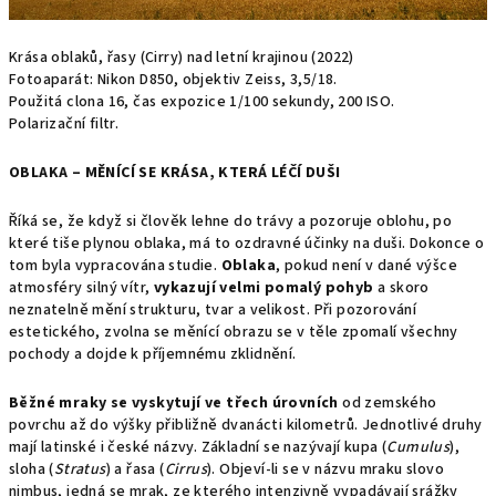
Krása oblaků, řasy (Cirry) nad letní krajinou (2022)
Fotoaparát: Nikon D850, objektiv Zeiss, 3,5/18.
Použitá clona 16, čas expozice 1/100 sekundy, 200 ISO.
Polarizační filtr.
OBLAKA – MĚNÍCÍ SE KRÁSA, KTERÁ LÉČÍ DUŠI
Říká se, že když si člověk lehne do trávy a pozoruje oblohu, po
které tiše plynou oblaka, má to ozdravné účinky na duši. Dokonce o
tom byla vypracována studie.
Oblaka
, pokud není v dané výšce
atmosféry silný vítr,
vykazují velmi pomalý pohyb
a skoro
neznatelně mění strukturu, tvar a velikost. Při pozorování
estetického, zvolna se měnící obrazu se v těle zpomalí všechny
pochody a dojde k příjemnému zklidnění.
Běžné mraky se vyskytují ve třech úrovních
od zemského
povrchu až do výšky přibližně dvanácti kilometrů. Jednotlivé druhy
mají latinské i české názvy. Základní se nazývají kupa (
Cumulus
),
sloha (
Stratus
) a řasa (
Cirrus
). Objeví-li se v názvu mraku slovo
nimbus, jedná se mrak, ze kterého intenzivně vypadávají srážky