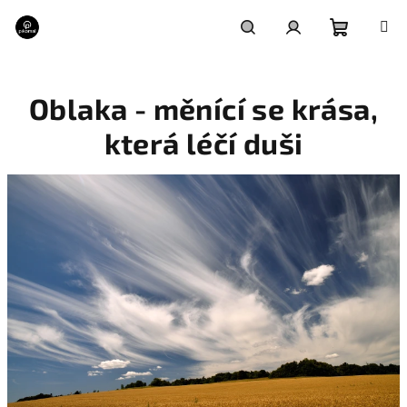
Přejít
na
obsah
Nákupní
Hledat
Přihlášení
Oblaka - měnící se krása,
košík
která léčí duši