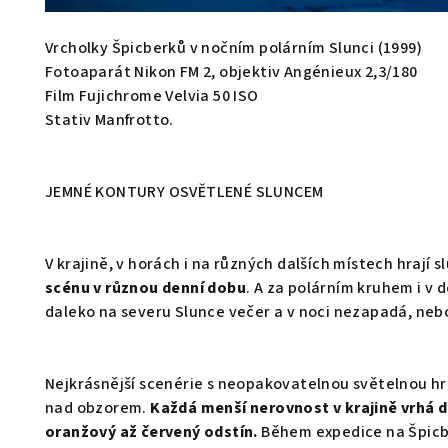
Vrcholky Špicberků v nočním polárním Slunci (1999)
Fotoaparát Nikon FM 2, objektiv Angénieux 2,3/180
Film Fujichrome Velvia 50 ISO
Stativ Manfrotto.
JEMNÉ KONTURY OSVĚTLENÉ SLUNCEM
V krajině, v horách i na různých dalších místech hrají
scénu v různou denní dobu
. A za polárním kruhem i v 
daleko na severu Slunce večer a v noci nezapadá, neb
Nejkrásnější scenérie s neopakovatelnou světelnou hro
nad obzorem.
Každá menší nerovnost v krajině vrhá d
oranžový až červený odstín.
Během expedice na Špicb