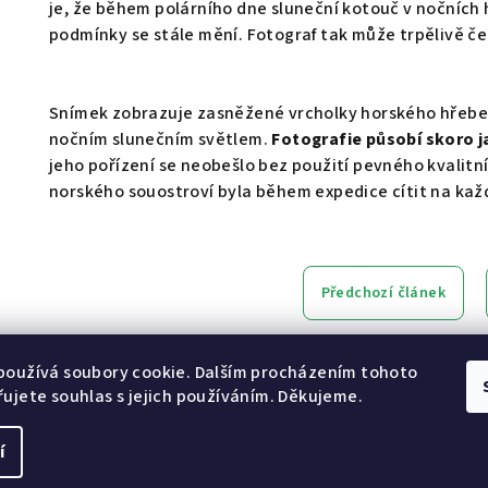
je, že během polárního dne sluneční kotouč v nočních
podmínky se stále mění. Fotograf tak může trpělivě č
Snímek zobrazuje zasněžené vrcholky horského hřeben
nočním slunečním světlem.
Fotografie působí skoro j
jeho pořízení se neobešlo bez použití pevného kvalitn
norského souostroví byla během expedice cítit na ka
Předchozí článek
používá soubory cookie. Dalším procházením tohoto
[svítidla reálně a skladem]
[e-shop svítidel]
ujete souhlas s jejich používáním. Děkujeme.
í
Copyright 2026
PI