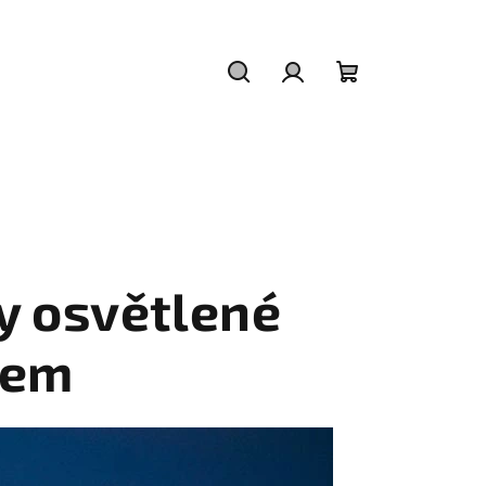
Hledat
Přihlášení
Nákupní
košík
y osvětlené
cem