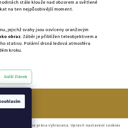
 hodinách stále klouže nad obzorem a světlené
ekat na ten nejpůsobivější moment.
u, jejichž svahy jsou osvíceny oranžovým
ako obraz
. Záběr je přiblížen teleobjektivem a
ího stativu. Polární drsná ledová atmosféra
ždém kroku.
Další článek
Souhlasím
KOMAL.cz
. Všechna práva vyhrazena.
Upravit nastavení cookies