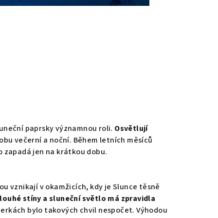
 sluneční paprsky významnou roli.
Osvětlují
dobu večerní a noční. Během letních měsíců
o zapadá jen na krátkou dobu.
u vznikají v okamžicích, kdy je Slunce těsně
louhé stíny a sluneční světlo má zpravidla
erkách bylo takových chvil nespočet. Výhodou