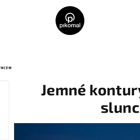
UNCEM
Jemné kontur
slun