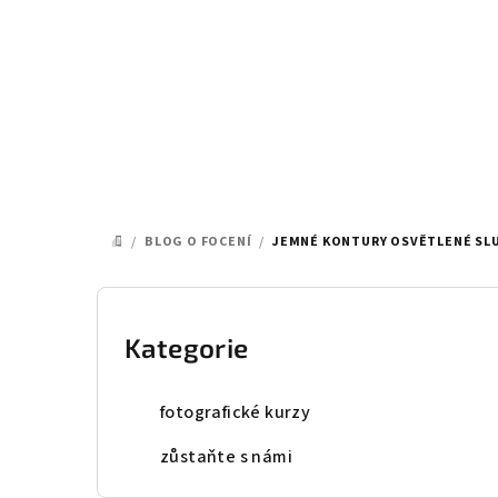
Přejít
na
obsah
/
BLOG O FOCENÍ
/
JEMNÉ KONTURY OSVĚTLENÉ SL
DOMŮ
P
o
Kategorie
Přeskočit
kategorie
s
fotografické kurzy
t
zůstaňte s námi
r