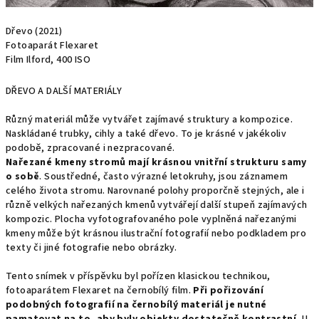
Dřevo (2021)
Fotoaparát Flexaret
Film Ilford, 400 ISO
DŘEVO A DALŠÍ MATERIÁLY
Různý materiál může vytvářet zajímavé struktury a kompozice.
Naskládané trubky, cihly a také dřevo. To je krásné v jakékoliv
podobě, zpracované i nezpracované.
Nařezané kmeny stromů mají krásnou vnitřní strukturu samy
o sobě
. Soustředné, často výrazné letokruhy, jsou záznamem
celého života stromu. Narovnané polohy proporčně stejných, ale i
různě velkých nařezaných kmenů vytvářejí další stupeň zajímavých
kompozic. Plocha vyfotografovaného pole vyplněná nařezanými
kmeny může být krásnou ilustrační fotografií nebo podkladem pro
texty či jiné fotografie nebo obrázky.
Tento snímek v příspěvku byl pořízen klasickou technikou,
fotoaparátem Flexaret na černobílý film.
Při pořizování
podobných fotografií na černobílý materiál je nutné
pamatovat na to, aby byly objekty dostatečně kontrastní.
U