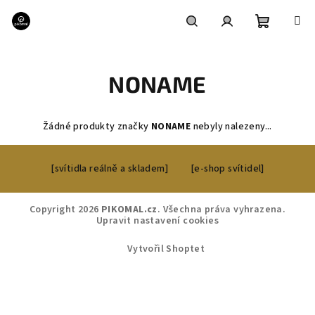
Přejít
na
obsah
Nákupní
Hledat
Přihlášení
NONAME
košík
Žádné produkty značky
NONAME
nebyly nalezeny...
Z
[svítidla reálně a skladem]
[e-shop svítidel]
á
p
a
Copyright 2026
PIKOMAL.cz
. Všechna práva vyhrazena.
Upravit nastavení cookies
t
í
Vytvořil Shoptet