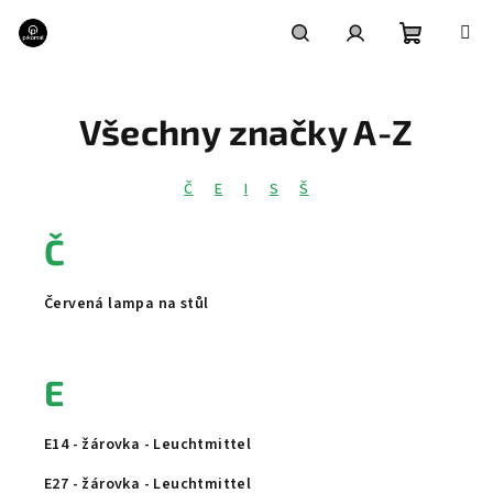
Přejít
na
obsah
Nákupní
Hledat
Přihlášení
Všechny značky A-Z
košík
Č
E
I
S
Š
Č
Červená lampa na stůl
E
E14 - žárovka - Leuchtmittel
E27 - žárovka - Leuchtmittel