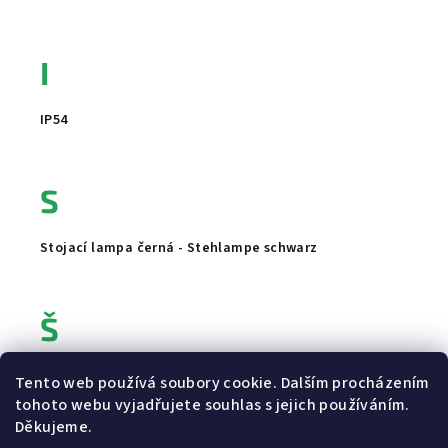
I
IP54
S
Stojací lampa černá - Stehlampe schwarz
Š
Šedá lampa na stůl
Tento web používá soubory cookie. Dalším procházením
tohoto webu vyjadřujete souhlas s jejich používáním.
Z
Děkujeme.