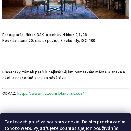
Fotoaparát: Nikon D3X, objektiv Nikkor 2,8/28
Použitá clona 20, čas expozice 3 sekundy, ISO 400
.
Blanenský zámek patří k nejkrásnějším památkám města Blanska a
okolí a rozhodně stojí za návštěvu.
ODKAZ:
https://www.muzeum-blanenska.cz/
Předchozí článek
Další článek
Tento web používá soubory cookie. Dalším procházením
tohoto webu vyjadřujete souhlas s jejich používáním.