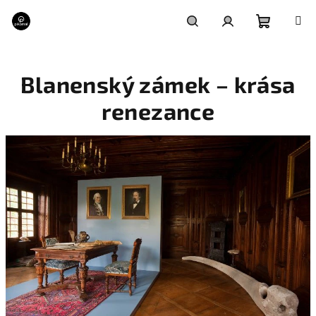
Přejít
na
obsah
Nákupní
Hledat
Přihlášení
Blanenský zámek – krása
košík
renezance