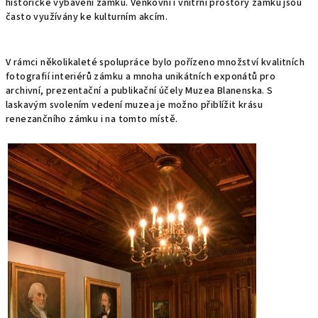
historické vybavení zámku. Venkovní i vnitřní prostory zámku jsou
často využívány ke kulturním akcím.
V rámci několikaleté spolupráce bylo pořízeno množství kvalitních
fotografií interiérů zámku a mnoha unikátních exponátů pro
archivní, prezentační a publikační účely Muzea Blanenska. S
laskavým svolením vedení muzea je možno přiblížit krásu
renezančního zámku i na tomto místě.