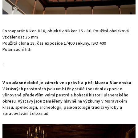
Fotoaparát Nikon D3X, objektiv Nikkor 35 - 80. Použitá ohnisková
vzdálenost 35 mm
Použitá clona 18, čas expozice 1/400 sekuny, ISO 400
Polarizační filtr
.
V současné době je zámek ve správě a péči Muzea Blanenska
.
V krásných prostorách jsou umístěny stálé i sezónní expozice
věnované především velmi pestré a bohaté historii Blanenského
okresu. Výstavy jsou zaměřeny hlavně na výzkumy v Moravském
krasu, speleologii, archeologii, paleontologii tradici výroby a
zpracovávání železa ad.