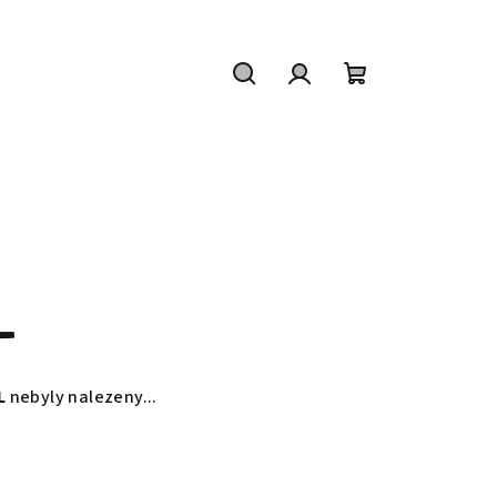
Hledat
Přihlášení
Nákupní
košík
L
L
nebyly nalezeny...