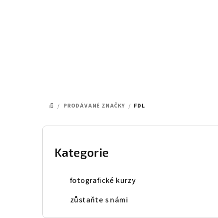
Přejít
na
obsah
/
PRODÁVANÉ ZNAČKY
/
FDL
DOMŮ
P
o
Kategorie
Přeskočit
kategorie
s
fotografické kurzy
t
zůstaňte s námi
r