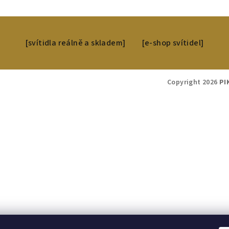
[svítidla reálně a skladem]
[e-shop svítidel]
Copyright 2026
PI