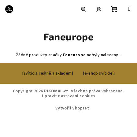
Přejít
na
obsah
Nákupní
Hledat
Přihlášení
Faneurope
košík
Žádné produkty značky
Faneurope
nebyly nalezeny...
Z
[svítidla reálně a skladem]
[e-shop svítidel]
á
p
a
Copyright 2026
PIKOMAL.cz
. Všechna práva vyhrazena.
Upravit nastavení cookies
t
í
Vytvořil Shoptet