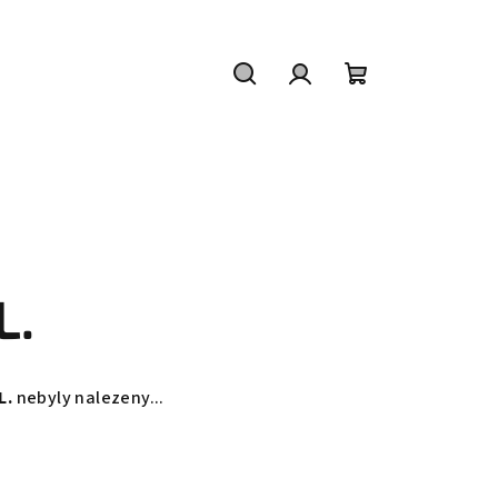
Hledat
Přihlášení
Nákupní
košík
L.
L.
nebyly nalezeny...