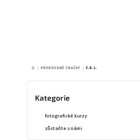
Přejít
na
obsah
/
PRODÁVANÉ ZNAČKY
/
F.D.L.
DOMŮ
P
o
Kategorie
Přeskočit
kategorie
s
fotografické kurzy
t
zůstaňte s námi
r