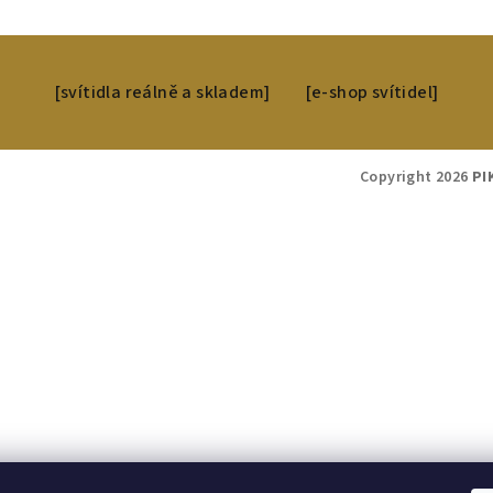
[svítidla reálně a skladem]
[e-shop svítidel]
Copyright 2026
PI