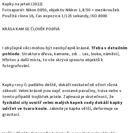
Kapky na jeteli (2022)
Fotoaparát: Nikon D850, objektiv Nikkor 1,8/50 + mezikroužek
Použitá clona 16, čas expozice 1/125 sekundy, ISO 8000
KRÁSA KAM SE ČLOVĚK PODÍVÁ
I obyčejné věci mohou být neobyčejně krásné.
Třeba v detailním
pohledu
. Struktura dřeva, kamene, zdi… Les, louka, náměstí,
hřbitov a další místa, to vše skrývá spoustu objektů k
fotografování.
Kapky rosy či padlého deště, dokáží neskutečně oživit různá
zákoutí. Velmi krásné jsou např. orosené pavučiny, tráva nebo v
tomto případě trojlístek jetele. Zajímavá je skutečnost, že
fyzikální sily uvnitř velmi malých kapek vody dokáží kapky
udržet ve tvaru koule
. Jakmile je kapka větší, deformuje se
gravitací.