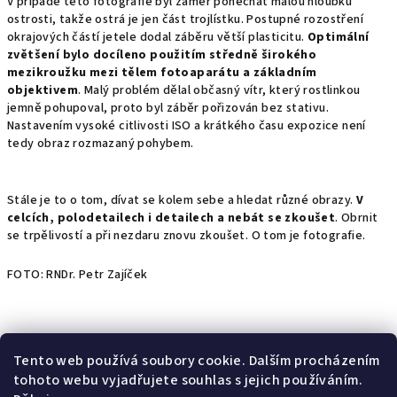
V případě této fotografie byl záměr ponechat malou hloubku
ostrosti, takže ostrá je jen část trojlístku. Postupné rozostření
okrajových částí jetele dodal záběru větší plasticitu.
Optimální
zvětšení bylo docíleno použitím středně širokého
mezikroužku mezi tělem fotoaparátu a základním
objektivem
. Malý problém dělal občasný vítr, který rostlinkou
jemně pohupoval, proto byl záběr pořizován bez stativu.
Nastavením vysoké citlivosti ISO a krátkého času expozice není
tedy obraz rozmazaný pohybem.
Stále je to o tom, dívat se kolem sebe a hledat různé obrazy.
V
celcích, polodetailech i detailech a nebát se zkoušet
. Obrnit
se trpělivostí a při nezdaru znovu zkoušet. O tom je fotografie.
FOTO: RNDr. Petr Zajíček
Předchozí článek
Další článek
Tento web používá soubory cookie. Dalším procházením
tohoto webu vyjadřujete souhlas s jejich používáním.